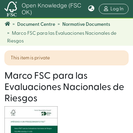
Open Knowledge (FSC
(cur
Log In
OK)
Document Centre
Normative Documents
Marco FSC para las Evaluaciones Nacionales de
Riesgos
This item is private
Marco FSC para las
Evaluaciones Nacionales de
Riesgos